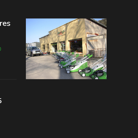
res
0
5