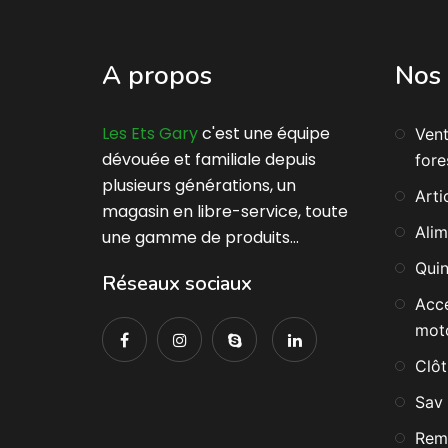
A propos
Nos 
Les Ets Gary
c'est une équipe
Vent
dévouée et familiale depuis
fore
plusieurs générations, un
Arti
magasin en libre-service, toute
Alim
une gamme de produits…
Quin
Réseaux sociaux
Acc
moto
Clôt
Sav 
Rem