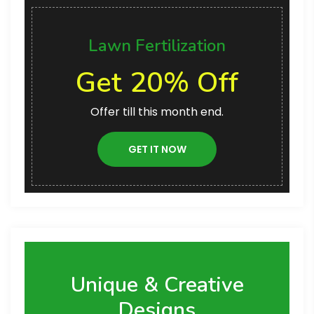
Lawn Fertilization
Get 20% Off
Offer till this month end.
GET IT NOW
Unique & Creative
Designs